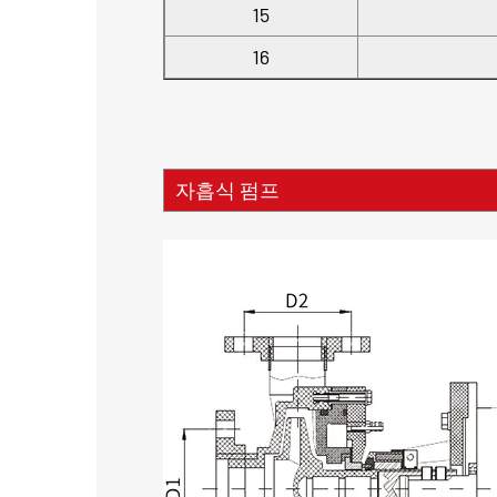
15
16
자흡식 펌프