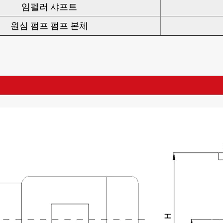
임펠러 샤프트
원심 펌프 펌프 본체