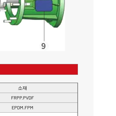
소재
FRPP.PVDF
EPDM.FPM