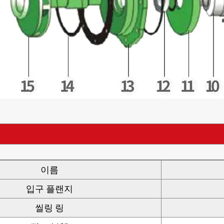
이름
입구 플랜지
씰링 링