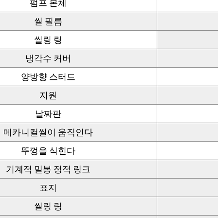
펌프 본체
씰 필름
씰링 링
냉각수 커버
양방향 스터드
지원
날짜판
메카니컬씰이 움직인다
뚜껑을 식힌다
기계적 밀봉 정적 링크
표지
씰링 링