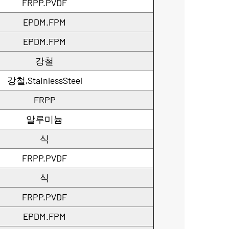
FRPP.PVDF
EPDM.FPM
EPDM.FPM
강철
강철,StainlessSteel
FRPP
알루미늄
식
FRPP.PVDF
식
FRPP.PVDF
EPDM.FPM