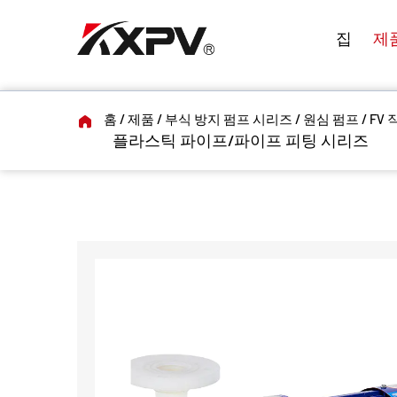
집
제
홈
/
제품
/
부식 방지 펌프 시리즈
/
원심 펌프
/
FV 
플라스틱 파이프/파이프 피팅 시리즈