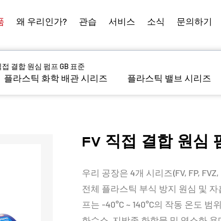
품
왜 우리인가?
관습
서비스
소식
문의하기
직접 결합 원심 펌프 GB 표준
플라스틱 화학 배관 시리즈
플라스틱 밸브 시리즈
FV 직접 결합 원심 
우리 공장은 4개 시리즈(FV, FP, FVZ
전체 플라스틱 부식 방지 원심 및 자
프는 -40°C ~ 140°C의 작동 온도
화수소, 지방족 화합물 및 염소화 용