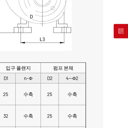
입구 플랜지
펌프 본체
D1
n-Φ
D2
4—Φ2
25
수축
25
수축
32
수축
25
수축