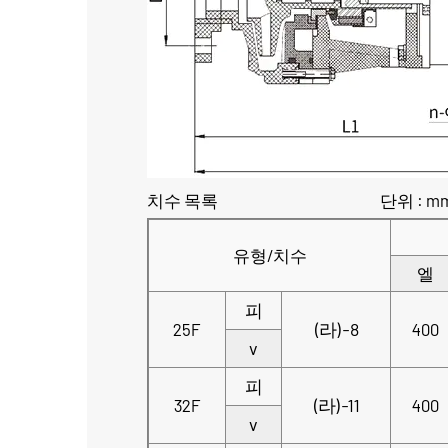
치수 목록 단위 : m
유형/치수
엘
피
(라)-8
25F
400
v
피
(라)-11
32F
400
v